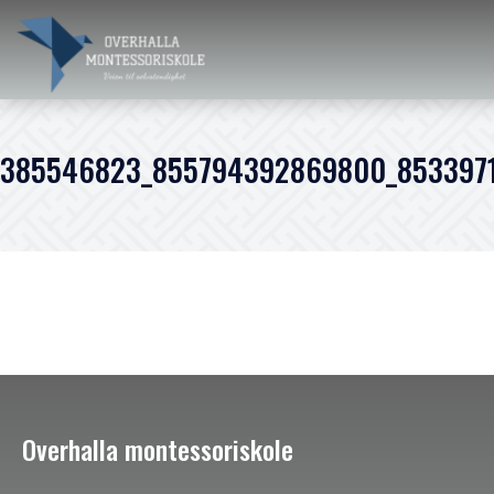
385546823_855794392869800_853397
Overhalla montessoriskole