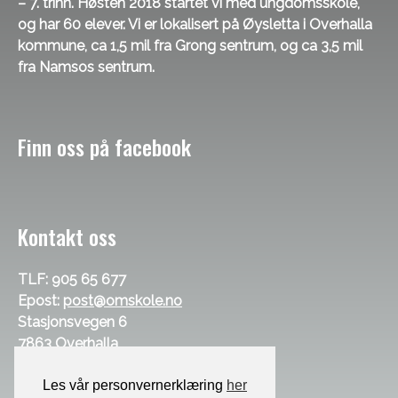
– 7. trinn. Høsten 2018 startet vi med ungdomsskole,
og har 60 elever. Vi er lokalisert på Øysletta i Overhalla
kommune, ca 1,5 mil fra Grong sentrum, og ca 3,5 mil
fra Namsos sentrum.
Finn oss på facebook
Kontakt oss
TLF: 905 65 677
Epost:
post@omskole.no
Stasjonsvegen 6
7863 Overhalla
Les vår personvernerklæring
her