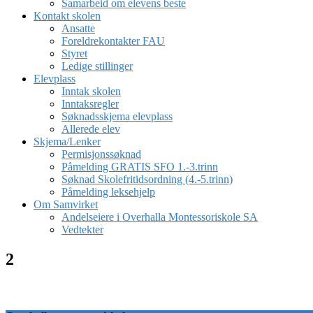
Samarbeid om elevens beste
Kontakt skolen
Ansatte
Foreldrekontakter FAU
Styret
Ledige stillinger
Elevplass
Inntak skolen
Inntaksregler
Søknadsskjema elevplass
Allerede elev
Skjema/Lenker
Permisjonssøknad
Påmelding GRATIS SFO 1.-3.trinn
Søknad Skolefritidsordning (4.-5.trinn)
Påmelding leksehjelp
Om Samvirket
Andelseiere i Overhalla Montessoriskole SA
Vedtekter
2