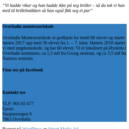
“Vi hadde vikar og han hadde ikke på seg briller – så da tok vi han
med til brillebutikken så han også fikk seg et par”
Overhalla montessoriskole
Overhalla Montessoriskole er godkjent for inntil 60 elever og startet
høsten 2017 opp med 36 elever fra 1. – 7. trinn. Høsten 2018 startet
vi med ungdomsskole, og har 60 elever. Vi er lokalisert på Øysletta i
Overhalla kommune, ca 1,5 mil fra Grong sentrum, og ca 3,5 mil fra
Namsos sentrum.
Finn oss på facebook
Kontakt oss
TLF: 905 65 677
Epost:
post@omskole.no
Stasjonsvegen 6
7863 Overhalla
Bygget på
WordPress
av
Smart Media AS
-