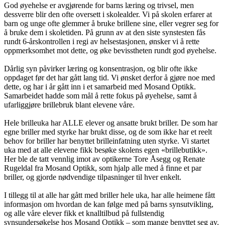
God øyehelse er avgjørende for barns læring og trivsel, men
dessverre blir den ofte oversett i skolealder. Vi på skolen erfarer at
barn og unge ofte glemmer å bruke brillene sine, eller vegrer seg for
å bruke dem i skoletiden. På grunn av at den siste synstesten fås
rundt 6-årskontrollen i regi av helsestasjonen, ønsker vi å rette
oppmerksomhet mot dette, og øke bevisstheten rundt god øyehelse.
Dårlig syn påvirker læring og konsentrasjon, og blir ofte ikke
oppdaget før det har gått lang tid. Vi ønsket derfor å gjøre noe med
dette, og har i år gått inn i et samarbeid med Mosand Optikk.
Samarbeidet hadde som mål å rette fokus på øyehelse, samt å
ufarliggjøre brillebruk blant elevene våre.
Hele brilleuka har ALLE elever og ansatte brukt briller. De som har
egne briller med styrke har brukt disse, og de som ikke har et reelt
behov for briller har benyttet brilleinfatning uten styrke. Vi startet
uka med at alle elevene fikk besøke skolens egen «brillebutikk».
Her ble de tatt vennlig imot av optikerne Tore Åsegg og Renate
Rugeldal fra Mosand Optikk, som hjalp alle med å finne et par
briller, og gjorde nødvendige tilpasninger til hver enkelt.
I tillegg til at alle har gått med briller hele uka, har alle heimene fått
informasjon om hvordan de kan følge med på barns synsutvikling,
og alle våre elever fikk et knalltilbud på fullstendig
synsundersøkelse hos Mosand Optikk – som mange benyttet seg av.