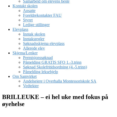
Samarbeid om elevens beste
Kontakt skolen
Ansatte
Foreldrekontakter FAU
Styret
Ledige stillinger
Elevplass
Inntak skolen
Inntaksregler
Søknadsskjema elevplass
Allerede elev
Skjema/Lenker
Permisjonssøknad
Påmelding GRATIS SFO 1.-3.trinn
Søknad Skolefritidsordning (4.-5.trinn)
Påmelding leksehjelp
Om Samvirket
Andelseiere i Overhalla Montessoriskole SA
Vedtekter
BRILLEUKE – ei hel uke med fokus på
øyehelse