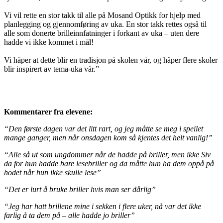
Vi vil rette en stor takk til alle på Mosand Optikk for hjelp med
planlegging og gjennomføring av uka. En stor takk rettes også til
alle som donerte brilleinnfatninger i forkant av uka – uten dere
hadde vi ikke kommet i mål!
Vi håper at dette blir en tradisjon på skolen vår, og håper flere skoler
blir inspirert av tema-uka vår.”
Kommentarer fra elevene:
“Den første dagen var det litt rart, og jeg måtte se meg i speilet
mange ganger, men når onsdagen kom så kjentes det helt vanlig!”
“Alle så ut som ungdommer når de hadde på briller, men ikke Siv
da for hun hadde bare lesebriller og da måtte hun ha dem oppå på
hodet når hun ikke skulle lese”
“Det er lurt å bruke briller hvis man ser dårlig”
“Jeg har hatt brillene mine i sekken i flere uker, nå var det ikke
farlig å ta dem på – alle hadde jo briller”