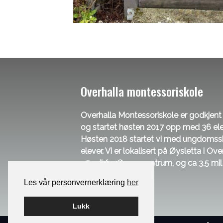
Overhalla montessoriskole
Overhalla Montessoriskole er godkjent f
og startet høsten 2017 opp med 36 elever
Høsten 2018 startet vi med ungdomssk
elever. Vi er lokalisert på Øysletta i O
1,5 mil fra Grong sentrum, og ca 3,5 mi
sentrum.
Les vår personvernerklæring
her
Lukk