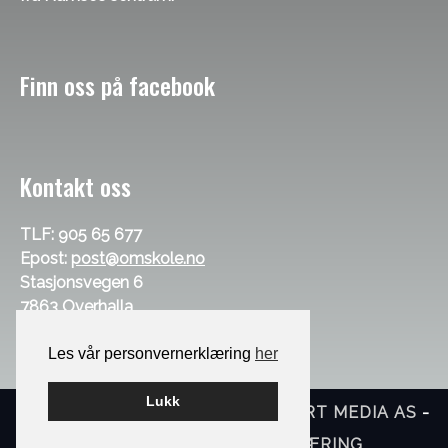
Finn oss på facebook
Kontakt oss
TLF: 905 65 677
Epost:
post@omskole.no
Stasjonsvegen 6
7863 Overhalla
Les vår personvernerklæring
her
Lukk
BYGGET PÅ
WORDPRESS
AV
SMART MEDIA AS
-
TILGJENGELIGHETSERKLÆRING