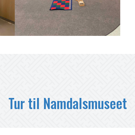
Tur til Namdalsmuseet