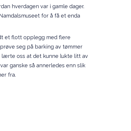
rdan hverdagen var i gamle dager.
 Namdalsmuseet for å få et enda
t et flott opplegg med flere
kk prøve seg på barking av tømmer
rte oss at det kunne lukte litt av
m var ganske så annerledes enn slik
mer fra.