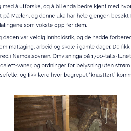
g med å utforske, og å bli enda bedre kjent med hvo
øket på Mælen, og denne uka har hele gjengen besøkt
mdalingene som vokste opp før dem.
g dagen var veldig innholdsrik, og de hadde forbered
om matlaging, arbeid og skole i gamle dager. De fi
d i Namdalsovnen. Omvisninga på 1700-talls-tunet læ
e toalett-vaner, og ordninger for belysning uten strø
 musefelle, og fikk lære hvor begrepet “knusttørt” kom